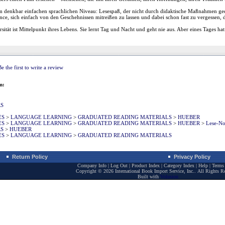
m denkbar einfachen sprachlichen Niveau: Lesespaß, der nicht durch didaktische Maßnahmen ged
ce, sich einfach von den Geschehnissen mitreißen zu lassen und dabei schon fast zu vergessen, d
ität ist Mittelpunkt ihres Lebens. Sie lernt Tag und Nacht und geht nie aus. Aber eines Tages ha
Be the first to write a review
m:
RS
ES
>
LANGUAGE LEARNING
>
GRADUATED READING MATERIALS
>
HUEBER
ES
>
LANGUAGE LEARNING
>
GRADUATED READING MATERIALS
>
HUEBER
>
Lese-No
RS
>
HUEBER
ES
>
LANGUAGE LEARNING
>
GRADUATED READING MATERIALS
Return Policy
Privacy Policy
Company Info
|
Log Out
|
Product Index
|
Category Index
|
Help
|
Terms 
Copyright ©
2026 International Book Import Service, Inc.. All Rights R
Built with
Volusion