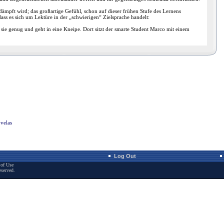
ämpft wird; das großartige Gefühl, schon auf dieser frühen Stufe des Lernens
ass es sich um Lektüre in der „schwierigen“ Zielsprache handelt:
t sie genug und geht in eine Kneipe. Dort sitzt der smarte Student Marco mit einem
velas
Log Out
of Use
eserved.