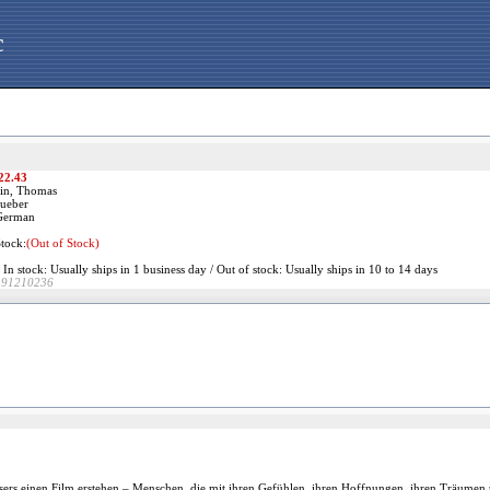
c
22.43
in, Thomas
ueber
erman
Stock:
(Out of Stock)
In stock: Usually ships in 1 business day / Out of stock: Usually ships in 10 to 14 days
191210236
sers einen Film erstehen – Menschen, die mit ihren Gefühlen, ihren Hoffnungen, ihren Träumen u