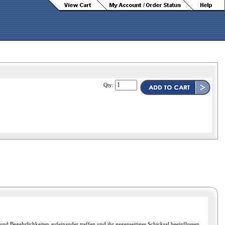
Qty:
nd Begehrlichkeiten aufeinander treffen und ihr gegenseitiges Schicksal beeinflussen.