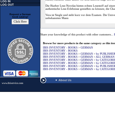
LOG IN
LOG OUT
Die Hueber Lese-Novelas bieten echten Lesestoff auf eine
authentische Lese-Erlebnisse genießen zu können; die Chan
Request a German
Vera ist Single und steht kurz vor dem Examen. Die Univers
book catalog!
unbekannten Mann
Share your knowledge of this product with other customers...
Browse for more products in the same category as this ite
IBIS INVENTORY - BOOKS
>
GERMAN
IBIS INVENTORY - BOOKS
IBIS INVENTORY - BOOKS
>
GERMAN
>
by PUBLISHE
IBIS INVENTORY - BOOKS
>
GERMAN
>
ALL GERMAN
IBIS INVENTORY - BOOKS
>
GERMAN
>
by CATEGORI
IBIS INVENTORY - BOOKS
>
GERMAN
>
by CATEGORI
IBIS INVENTORY - BOOKS
>
GERMAN
>
by PUBLISHE
IBIS INVENTORY - BOOKS
>
GERMAN
>
by CATEGORI
About Us
www.ibiservice.com