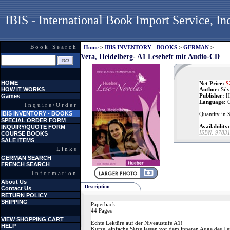
IBIS - International Book Import Service, In
Book Search
Home
>
IBIS INVENTORY - BOOKS
>
GERMAN
>
Vera, Heidelberg- A1 Leseheft mit Audio-CD
HOME
Net Price:
$
HOW IT WORKS
Author:
Silv
Publisher:
H
Games
Language:
G
Inquire/Order
IBIS INVENTORY - BOOKS
Quantity in 
SPECIAL ORDER FORM
Availability:
INQUIRY/QUOTE FORM
ISBN:
9783
COURSE BOOKS
SALE ITEMS
Links
GERMAN SEARCH
FRENCH SEARCH
Information
About Us
Description
Contact Us
RETURN POLICY
SHIPPING
Paperback
44 Pages
VIEW SHOPPING CART
Echte Lektüre auf der Niveaustufe A1!
HELP
Kurze, einfache Sätze lassen vor dem inneren Auge des Le