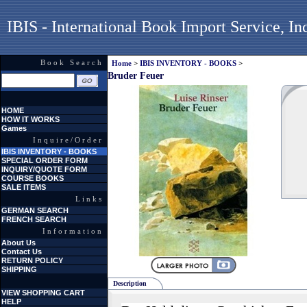
IBIS - International Book Import Service, In
Book Search
Home
>
IBIS INVENTORY - BOOKS
>
Bruder Feuer
HOME
HOW IT WORKS
Games
Inquire/Order
IBIS INVENTORY - BOOKS
SPECIAL ORDER FORM
INQUIRY/QUOTE FORM
COURSE BOOKS
SALE ITEMS
Links
GERMAN SEARCH
FRENCH SEARCH
Information
About Us
Contact Us
RETURN POLICY
SHIPPING
Description
VIEW SHOPPING CART
HELP