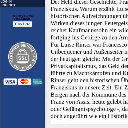
Der Held dieser Geschichte, Fra
LOG IN
LOG OUT
Franziskus. Warum erzählt Luise
historischen Aufzeichnungen übe
Request a German
book catalog!
Wirken dieses jungen Feuergeist
reicher Kaufmannssohn ein wild
fortging ins Gebirge zu den Ar
Für Luise Rinser war Francesco 
Unbequemer und Außenseiter in 
der heutigen gleicht: Mit der 
Privatkapitalismus, das Geld de
führte zu Machtkämpfen und Kr
Rinser geht den historischen Üb
Franziskus in unsere Zeit. Ein Z
Bergen nach der Kommune des F
Franz von Assisi heute gelebt hä
oder Gefängnispsychologe -, dar
doch angerührt wie ein Historik