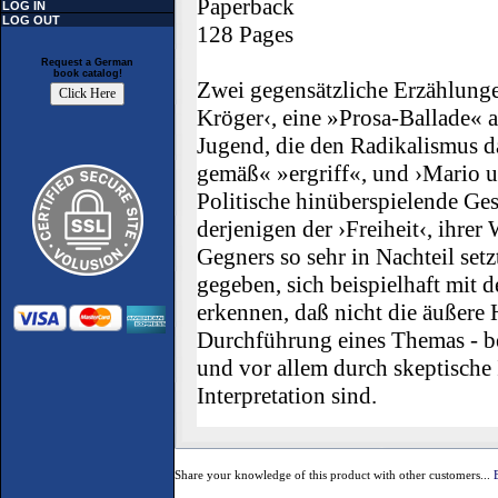
Paperback
LOG IN
LOG OUT
128 Pages
Request a German
book catalog!
Zwei gegensätzliche Erzählung
Kröger‹, eine »Prosa-Ballade« a
Jugend, die den Radikalismus da
gemäß« »ergriff«, und ›Mario u
Politische hinüberspielende Ges
derjenigen der ›Freiheit‹, ihrer
Gegners so sehr in Nachteil setz
gegeben, sich beispielhaft mit
erkennen, daß nicht die äußere
Durchführung eines Themas - b
und vor allem durch skeptische 
Interpretation sind.
Share your knowledge of this product with other customers...