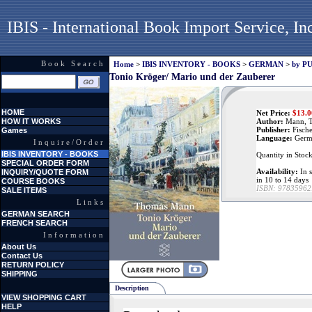
IBIS - International Book Import Service, In
Book Search
Home
>
IBIS INVENTORY - BOOKS
>
GERMAN
>
by P
Tonio Kröger/ Mario und der Zauberer
HOME
Net Price:
$
13.0
HOW IT WORKS
Author:
Mann, 
Publisher:
Fische
Games
Language:
Germ
Inquire/Order
IBIS INVENTORY - BOOKS
Quantity in Stoc
SPECIAL ORDER FORM
Availability:
In s
INQUIRY/QUOTE FORM
in 10 to 14 days
COURSE BOOKS
ISBN:
97835962
SALE ITEMS
Links
GERMAN SEARCH
FRENCH SEARCH
Information
About Us
Contact Us
RETURN POLICY
SHIPPING
Description
VIEW SHOPPING CART
HELP