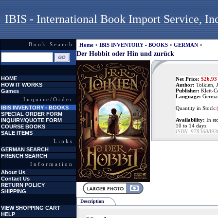
IBIS - International Book Import Service, In
Book Search
Home
>
IBIS INVENTORY - BOOKS
>
GERMAN
>
Der Hobbit oder Hin und zurück
HOME
Net Price:
$
26.93
HOW IT WORKS
Author:
Tolkien, J
Publisher:
Klett-C
Games
Language:
Germa
Inquire/Order
IBIS INVENTORY - BOOKS
Quantity in Stock:
SPECIAL ORDER FORM
Availability:
In st
INQUIRY/QUOTE FORM
10 to 14 days
COURSE BOOKS
ISBN:
978360893
SALE ITEMS
Links
GERMAN SEARCH
FRENCH SEARCH
Information
About Us
Contact Us
RETURN POLICY
SHIPPING
Description
VIEW SHOPPING CART
HELP