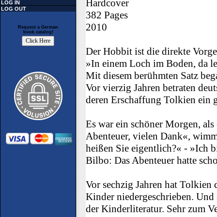
Hardcover
LOG IN
LOG OUT
382 Pages
2010
Request a German
book catalog!
Der Hobbit ist die direkte Vorg
»In einem Loch im Boden, da le
Mit diesem berühmten Satz bega
Vor vierzig Jahren betraten deu
deren Erschaffung Tolkien ein g
Es war ein schöner Morgen, als 
Abenteuer, vielen Dank«, wimm
heißen Sie eigentlich?« - »Ich 
Bilbo: Das Abenteuer hatte sch
Vor sechzig Jahren hat Tolkien
Kinder niedergeschrieben. Und se
der Kinderliteratur. Sehr zum 